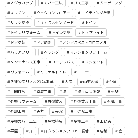
オグラカップ
カバー工法
ガス工事
ガーデニング
キッチン
クッションフロアー
サイディング塗装
サッシ交換
タカラスタンダード
トイレ
トイレリフォーム
トイレ交換
トップライト
ドア塗装
ドア調整
ノンアスベストコロニアル
バリアフリー
ベランダ
マンションリフォーム
メンテナンス工事
ユニットバス
リシェント
リフォーム
リモデルトイレ
二世帯
先進的窓リノベ2024事業
内窓
内窓設置
台風
土間打ち
塗装工事
壁
壁クロス張替
外壁
外壁リフォーム
外壁塗装
外壁塗装工事
外構工事
外部工事
天井
天窓
小さな工事
屋根カバー工法
屋根塗装
屋根工事
工務店
平屋
床
床クッションフロアー張替
店舗
庭