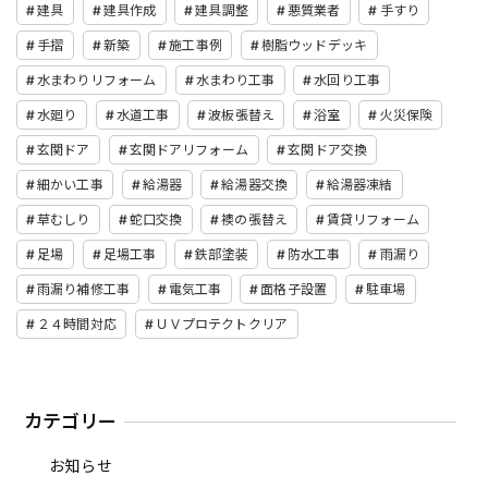
建具
建具作成
建具調整
悪質業者
手すり
手摺
新築
施工事例
樹脂ウッドデッキ
水まわりリフォーム
水まわり工事
水回り工事
水廻り
水道工事
波板張替え
浴室
火災保険
玄関ドア
玄関ドアリフォーム
玄関ドア交換
細かい工事
給湯器
給湯器交換
給湯器凍結
草むしり
蛇口交換
襖の張替え
賃貸リフォーム
足場
足場工事
鉄部塗装
防水工事
雨漏り
雨漏り補修工事
電気工事
面格子設置
駐車場
２４時間対応
ＵＶプロテクトクリア
カテゴリー
お知らせ