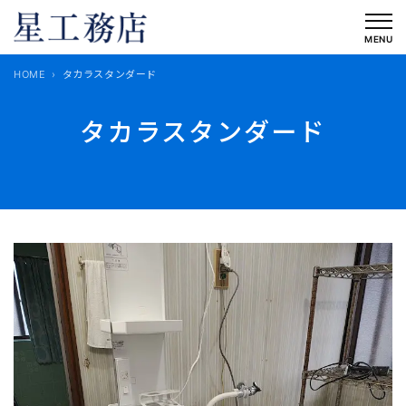
内
容
MENU
を
HOME
タカラスタンダード
ス
キ
タカラスタンダード
ッ
プ