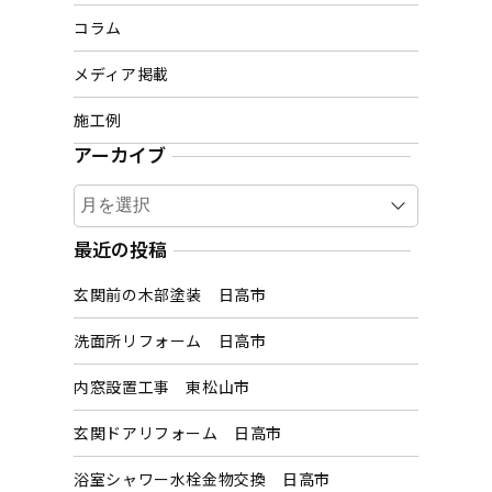
コラム
メディア掲載
施工例
アーカイブ
ア
ー
カ
最近の投稿
イ
玄関前の木部塗装 日高市
ブ
洗面所リフォーム 日高市
内窓設置工事 東松山市
玄関ドアリフォーム 日高市
浴室シャワー水栓金物交換 日高市