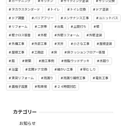
ガーデニング
キッチン
サイディング塗装
サッシ交換
タカラスタンダード
トイレ
トイレ交換
ドア塗装
ドア調整
バリアフリー
メンテナンス工事
ユニットバス
リフォーム
二世帯
台風
土間打ち
壁
壁クロス張替
外壁
外壁リフォーム
外壁塗装
外構工事
外部工事
天井
小さな工事
屋根塗装
屋根工事
工務店
床
床クッションフロアー張替
庭
新築
施工事例
樹脂ウッドデッキ
水廻り
浴室
玄関ドア交換
細かい工事
草むしり
賃貸リフォーム
雨漏り
雨漏り補修工事
電気工事
面格子設置
駐車場
２４時間対応
カテゴリー
お知らせ