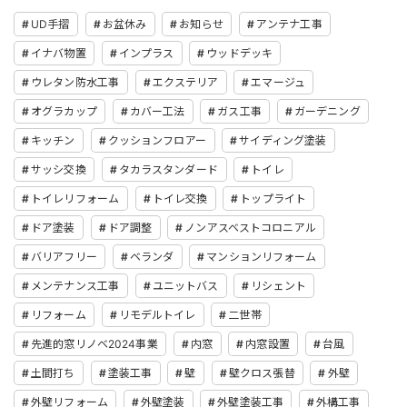
UD手摺
お盆休み
お知らせ
アンテナ工事
イナバ物置
インプラス
ウッドデッキ
ウレタン防水工事
エクステリア
エマージュ
オグラカップ
カバー工法
ガス工事
ガーデニング
キッチン
クッションフロアー
サイディング塗装
サッシ交換
タカラスタンダード
トイレ
トイレリフォーム
トイレ交換
トップライト
ドア塗装
ドア調整
ノンアスベストコロニアル
バリアフリー
ベランダ
マンションリフォーム
メンテナンス工事
ユニットバス
リシェント
リフォーム
リモデルトイレ
二世帯
先進的窓リノベ2024事業
内窓
内窓設置
台風
土間打ち
塗装工事
壁
壁クロス張替
外壁
外壁リフォーム
外壁塗装
外壁塗装工事
外構工事