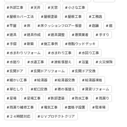
外部工事
天井
天窓
小さな工事
屋根カバー工法
屋根塗装
屋根工事
工務店
平屋
床
床クッションフロアー張替
店舗
庭
建具
建具作成
建具調整
悪質業者
手すり
手摺
新築
施工事例
樹脂ウッドデッキ
水まわりリフォーム
水まわり工事
水回り工事
水廻り
水道工事
波板張替え
浴室
火災保険
玄関ドア
玄関ドアリフォーム
玄関ドア交換
細かい工事
給湯器
給湯器交換
給湯器凍結
草むしり
蛇口交換
襖の張替え
賃貸リフォーム
足場
足場工事
鉄部塗装
防水工事
雨漏り
雨漏り補修工事
電気工事
面格子設置
駐車場
２４時間対応
ＵＶプロテクトクリア