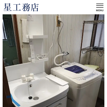
内
容
MENU
を
ス
キ
ッ
プ