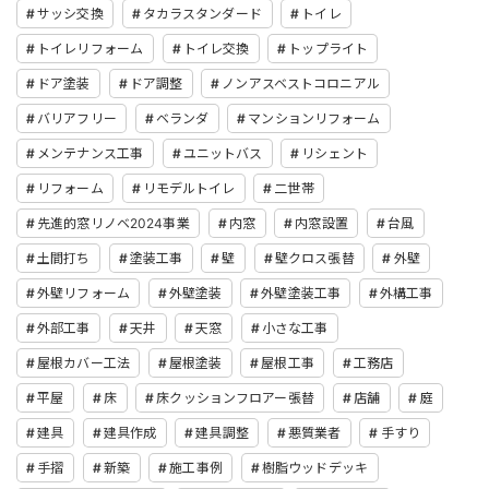
サッシ交換
タカラスタンダード
トイレ
トイレリフォーム
トイレ交換
トップライト
ドア塗装
ドア調整
ノンアスベストコロニアル
バリアフリー
ベランダ
マンションリフォーム
メンテナンス工事
ユニットバス
リシェント
リフォーム
リモデルトイレ
二世帯
先進的窓リノベ2024事業
内窓
内窓設置
台風
土間打ち
塗装工事
壁
壁クロス張替
外壁
外壁リフォーム
外壁塗装
外壁塗装工事
外構工事
外部工事
天井
天窓
小さな工事
屋根カバー工法
屋根塗装
屋根工事
工務店
平屋
床
床クッションフロアー張替
店舗
庭
建具
建具作成
建具調整
悪質業者
手すり
手摺
新築
施工事例
樹脂ウッドデッキ