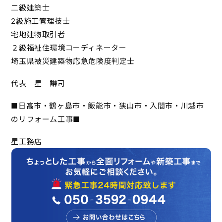
二級建築士
2級施工管理技士
宅地建物取引者
２級福祉住環境コーディネーター
埼玉県被災建築物応急危険度判定士
代表 星 謙司
■日高市・鶴ヶ島市・飯能市・狭山市・入間市・川越市
のリフォーム工事■
星工務店