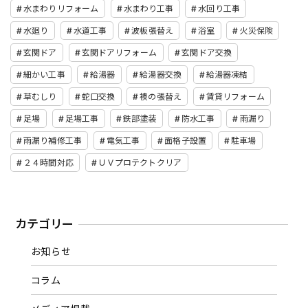
水まわりリフォーム
水まわり工事
水回り工事
水廻り
水道工事
波板張替え
浴室
火災保険
玄関ドア
玄関ドアリフォーム
玄関ドア交換
細かい工事
給湯器
給湯器交換
給湯器凍結
草むしり
蛇口交換
襖の張替え
賃貸リフォーム
足場
足場工事
鉄部塗装
防水工事
雨漏り
雨漏り補修工事
電気工事
面格子設置
駐車場
２４時間対応
ＵＶプロテクトクリア
カテゴリー
お知らせ
コラム