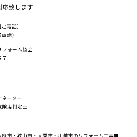
対応致します
IP固定電話）
携帯電話）
リフォーム協会
５７
ィネーター
危険度判定士
飯能市・狭山市・入間市・川越市のリフォーム工事■