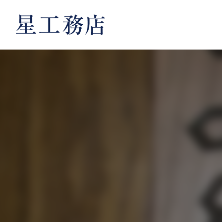
内
容
を
ス
キ
ッ
プ