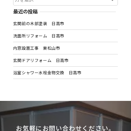
ー
カ
最近の投稿
イ
玄関前の木部塗装 日高市
ブ
洗面所リフォーム 日高市
内窓設置工事 東松山市
玄関ドアリフォーム 日高市
浴室シャワー水栓金物交換 日高市
お気軽にお問い合わせください。