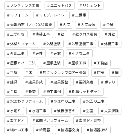
メンテナンス工事
ユニットバス
リシェント
リフォーム
リモデルトイレ
二世帯
先進的窓リノベ2024事業
内窓
内窓設置
台風
土間打ち
塗装工事
壁
壁クロス張替
外壁
外壁リフォーム
外壁塗装
外壁塗装工事
外構工事
外部工事
天井
天窓
小さな工事
屋根カバー工法
屋根塗装
屋根工事
工務店
平屋
床
床クッションフロアー張替
店舗
庭
建具
建具作成
建具調整
悪質業者
手すり
手摺
新築
施工事例
樹脂ウッドデッキ
水まわりリフォーム
水まわり工事
水回り工事
水廻り
水道工事
波板張替え
浴室
火災保険
玄関ドア
玄関ドアリフォーム
玄関ドア交換
細かい工事
給湯器
給湯器交換
給湯器凍結