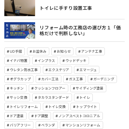
トイレに手すり設置工事
リフォーム時の工務店の選び方１「価
格だけで判断しない」
UD手摺
お盆休み
お知らせ
アンテナ工事
イナバ物置
インプラス
ウッドデッキ
ウレタン防水工事
エクステリア
エマージュ
オグラカップ
カバー工法
ガス工事
ガーデニング
キッチン
クッションフロアー
サイディング塗装
サッシ交換
タカラスタンダード
トイレ
トイレリフォーム
トイレ交換
トップライト
ドア塗装
ドア調整
ノンアスベストコロニアル
バリアフリー
ベランダ
マンションリフォーム