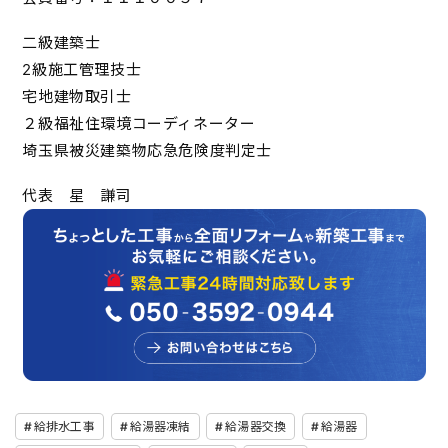
二級建築士
2級施工管理技士
宅地建物取引士
２級福祉住環境コーディネーター
埼玉県被災建築物応急危険度判定士
代表 星 謙司
給排水工事
給湯器凍結
給湯器交換
給湯器