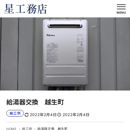
内
容
MENU
を
ス
キ
ッ
プ
給湯器交換 越生町
施工例
2022年2月4日
2022年2月4日
HOME
施工例
給湯器交換 越生町