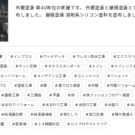
外壁塗装 築40年位の家屋です。 外壁塗装と屋根塗装
布しました。 屋根塗装 溶剤系シリコン塗料を塗布しまし
置
インプラス
ウッドデッキ
ウレタン防水工事
エクステリ
グ塗装
サッシ交換
タカラスタンダード
トイレ
トイレリフ
ションリフォーム
メンテナンス工事
ユニットバス
リシェント
打ち
塗装工事
壁
壁クロス張替
外壁
外壁リフォー
屋根工事
工務店
平屋
床
床クッションフロアー張替
水まわりリフォーム
水まわり工事
水回り工事
水廻り
水
給湯器交換
給湯器凍結
草むしり
蛇口交換
襖の張替え
設置
駐車場
２４時間対応
ＵＶプロテクトクリア