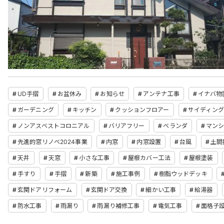
UD手摺
お盆休み
お知らせ
アンテナ工事
イナバ物
ガーデニング
キッチン
クッションフロアー
サイディン
ノンアスベストコロニアル
バリアフリー
ベランダ
マン
先進的窓リノベ2024事業
内窓
内窓設置
台風
土間
天井
天窓
小さな工事
屋根カバー工法
屋根塗装
手すり
手摺
新築
施工事例
樹脂ウッドデッキ
玄関ドアリフォーム
玄関ドア交換
細かい工事
給湯器
防水工事
雨漏り
雨漏り補修工事
電気工事
面格子