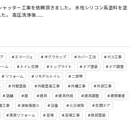
とシャッター工事を依頼頂きました。 水性シリコン系塗料を塗
た。 高圧洗浄後……
ア
エマージュ
オグラカップ
カバー工法
ガス工事
ォーム
トイレ交換
トップライト
ドア塗装
ドア調整
リフォーム
リモデルトイレ
二世帯
ム
外壁塗装
外壁塗装工事
外構工事
外部工事
店舗
庭
建具
建具作成
建具調整
悪質業者
道工事
波板張替え
浴室
火災保険
玄関ドア
賃貸リフォーム
足場
足場工事
鉄部塗装