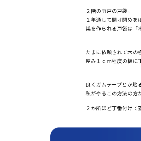
２階の雨戸の戸袋。
１年通して開け閉めを
巣を作られる戸袋は「
たまに依頼されて木の
厚み１ｃｍ程度の板に
良くガムテープとか貼
私がやるこの方法の方
２か所ほど丁番付けて