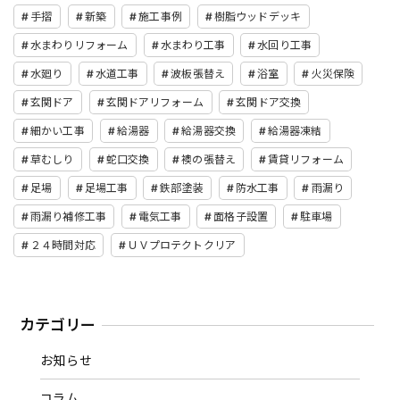
手摺
新築
施工事例
樹脂ウッドデッキ
水まわりリフォーム
水まわり工事
水回り工事
水廻り
水道工事
波板張替え
浴室
火災保険
玄関ドア
玄関ドアリフォーム
玄関ドア交換
細かい工事
給湯器
給湯器交換
給湯器凍結
草むしり
蛇口交換
襖の張替え
賃貸リフォーム
足場
足場工事
鉄部塗装
防水工事
雨漏り
雨漏り補修工事
電気工事
面格子設置
駐車場
２４時間対応
ＵＶプロテクトクリア
カテゴリー
お知らせ
コラム