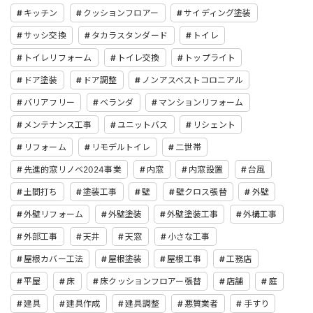
キッチン
クッションフロアー
サイディング塗装
サッシ交換
タカラスタンダード
トイレ
トイレリフォーム
トイレ交換
トップライト
ドア塗装
ドア調整
ノンアスベストコロニアル
バリアフリー
ベランダ
マンションリフォーム
メンテナンス工事
ユニットバス
リシェント
リフォーム
リモデルトイレ
二世帯
先進的窓リノベ2024事業
内窓
内窓設置
台風
土間打ち
塗装工事
壁
壁クロス張替
外壁
外壁リフォーム
外壁塗装
外壁塗装工事
外構工事
外部工事
天井
天窓
小さな工事
屋根カバー工法
屋根塗装
屋根工事
工務店
平屋
床
床クッションフロアー張替
店舗
庭
建具
建具作成
建具調整
悪質業者
手すり