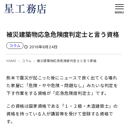
内
容
MENU
を
ス
被災建築物応急危険度判定士と言う資格
キ
ッ
コラム
2016年6月24日
プ
HOME
コラム
被災建築物応急危険度判定士と言う資格
熊本で震災が起こった後にニュースで良く出てくる壊れ
た家屋に「危険・やや危険・問題なし」みたいな判定を
下す作業をする資格が「応急危険度判定士」です。
この資格は国家資格である「１・２級・木造建築士」の
資格を持っている人が講習等を受けて登録する資格で
す。