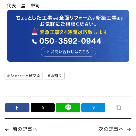
代表 星 謙司
シャワー水栓交換
水廻り
𝕏
←
前の記事へ
次の記事へ
→