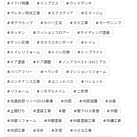
イナバ物置
インプラス
ウッドデッキ
ウレタン防水工事
エクステリア
エマージュ
オグラカップ
カバー工法
ガス工事
ガーデニング
キッチン
クッションフロアー
サイディング塗装
サッシ交換
タカラスタンダード
トイレ
トイレリフォーム
トイレ交換
トップライト
ドア塗装
ドア調整
ノンアスベストコロニアル
バリアフリー
ベランダ
マンションリフォーム
メンテナンス工事
ユニットバス
リシェント
リフォーム
リモデルトイレ
二世帯
先進的窓リノベ2024事業
内窓
内窓設置
台風
土間打ち
塗装工事
壁
壁クロス張替
外壁
外壁リフォーム
外壁塗装
外壁塗装工事
外構工事
外部工事
天井
天窓
小さな工事