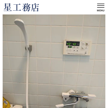
内
容
MENU
を
ス
キ
ッ
プ