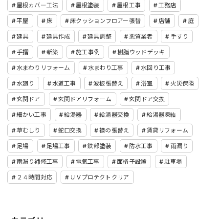
屋根カバー工法
屋根塗装
屋根工事
工務店
平屋
床
床クッションフロアー張替
店舗
庭
建具
建具作成
建具調整
悪質業者
手すり
手摺
新築
施工事例
樹脂ウッドデッキ
水まわりリフォーム
水まわり工事
水回り工事
水廻り
水道工事
波板張替え
浴室
火災保険
玄関ドア
玄関ドアリフォーム
玄関ドア交換
細かい工事
給湯器
給湯器交換
給湯器凍結
草むしり
蛇口交換
襖の張替え
賃貸リフォーム
足場
足場工事
鉄部塗装
防水工事
雨漏り
雨漏り補修工事
電気工事
面格子設置
駐車場
２４時間対応
ＵＶプロテクトクリア