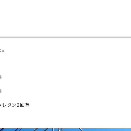
た。
料
料
ウレタン2回塗