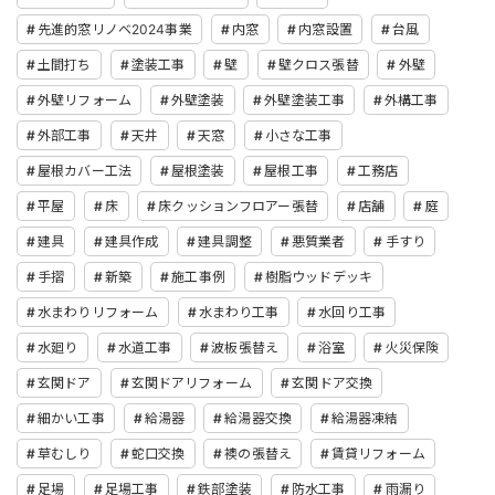
先進的窓リノベ2024事業
内窓
内窓設置
台風
土間打ち
塗装工事
壁
壁クロス張替
外壁
外壁リフォーム
外壁塗装
外壁塗装工事
外構工事
外部工事
天井
天窓
小さな工事
屋根カバー工法
屋根塗装
屋根工事
工務店
平屋
床
床クッションフロアー張替
店舗
庭
建具
建具作成
建具調整
悪質業者
手すり
手摺
新築
施工事例
樹脂ウッドデッキ
水まわりリフォーム
水まわり工事
水回り工事
水廻り
水道工事
波板張替え
浴室
火災保険
玄関ドア
玄関ドアリフォーム
玄関ドア交換
細かい工事
給湯器
給湯器交換
給湯器凍結
草むしり
蛇口交換
襖の張替え
賃貸リフォーム
足場
足場工事
鉄部塗装
防水工事
雨漏り