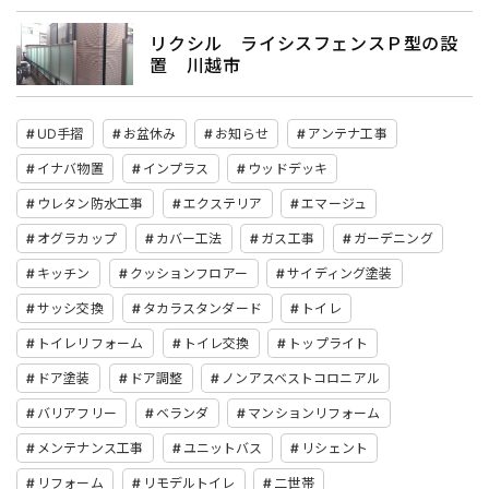
リクシル ライシスフェンスＰ型の設
置 川越市
UD手摺
お盆休み
お知らせ
アンテナ工事
イナバ物置
インプラス
ウッドデッキ
ウレタン防水工事
エクステリア
エマージュ
オグラカップ
カバー工法
ガス工事
ガーデニング
キッチン
クッションフロアー
サイディング塗装
サッシ交換
タカラスタンダード
トイレ
トイレリフォーム
トイレ交換
トップライト
ドア塗装
ドア調整
ノンアスベストコロニアル
バリアフリー
ベランダ
マンションリフォーム
メンテナンス工事
ユニットバス
リシェント
リフォーム
リモデルトイレ
二世帯