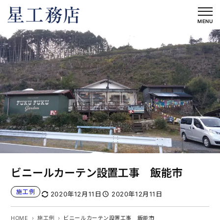
内
容
MENU
を
ス
キ
ッ
プ
ビニールカーテン設置工事 飯能市
施工例
2020年12月11日
2020年12月11日
HOME
施工例
ビニールカーテン設置工事 飯能市