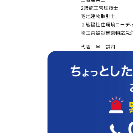
2級施工管理技士
宅地建物取引士
２級福祉住環境コーデ
埼玉県被災建築物応急
代表 星 謙司