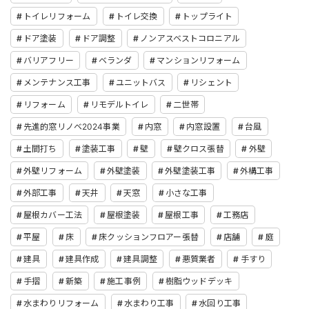
トイレリフォーム
トイレ交換
トップライト
ドア塗装
ドア調整
ノンアスベストコロニアル
バリアフリー
ベランダ
マンションリフォーム
メンテナンス工事
ユニットバス
リシェント
リフォーム
リモデルトイレ
二世帯
先進的窓リノベ2024事業
内窓
内窓設置
台風
土間打ち
塗装工事
壁
壁クロス張替
外壁
外壁リフォーム
外壁塗装
外壁塗装工事
外構工事
外部工事
天井
天窓
小さな工事
屋根カバー工法
屋根塗装
屋根工事
工務店
平屋
床
床クッションフロアー張替
店舗
庭
建具
建具作成
建具調整
悪質業者
手すり
手摺
新築
施工事例
樹脂ウッドデッキ
水まわりリフォーム
水まわり工事
水回り工事