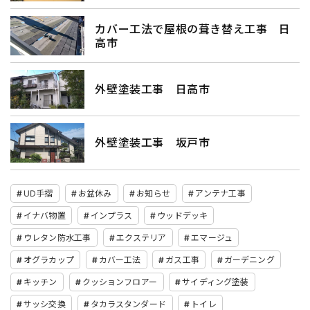
カバー工法で屋根の葺き替え工事 日
高市
外壁塗装工事 日高市
外壁塗装工事 坂戸市
UD手摺
お盆休み
お知らせ
アンテナ工事
イナバ物置
インプラス
ウッドデッキ
ウレタン防水工事
エクステリア
エマージュ
オグラカップ
カバー工法
ガス工事
ガーデニング
キッチン
クッションフロアー
サイディング塗装
サッシ交換
タカラスタンダード
トイレ