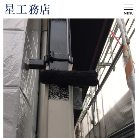
内
容
MENU
を
ス
キ
ッ
プ