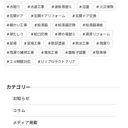
水廻り
水道工事
波板張替え
浴室
火災保険
玄関ドア
玄関ドアリフォーム
玄関ドア交換
細かい工事
給湯器
給湯器交換
給湯器凍結
草むしり
蛇口交換
襖の張替え
賃貸リフォーム
足場
足場工事
鉄部塗装
防水工事
雨漏り
雨漏り補修工事
電気工事
面格子設置
駐車場
２４時間対応
ＵＶプロテクトクリア
カテゴリー
お知らせ
コラム
メディア掲載