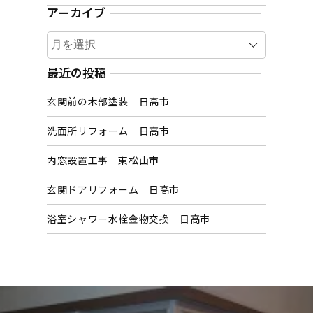
アーカイブ
ア
ー
カ
最近の投稿
イ
玄関前の木部塗装 日高市
ブ
洗面所リフォーム 日高市
内窓設置工事 東松山市
玄関ドアリフォーム 日高市
浴室シャワー水栓金物交換 日高市