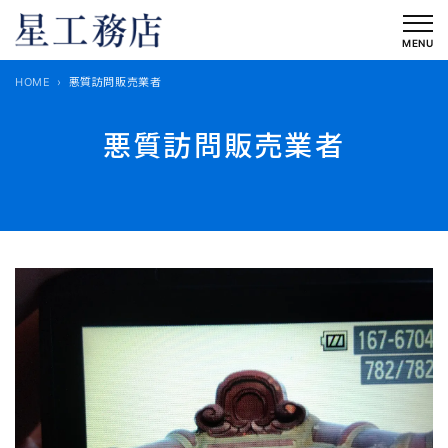
内
容
MENU
を
HOME
悪質訪問販売業者
ス
キ
悪質訪問販売業者
ッ
プ