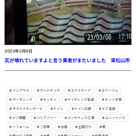
2023年3月9日
瓦が壊れていますよと言う業者がまたいました 東松山市
インプラス
ウッドデッキ
エクステリア
エマージュ
ガーデニング
キッチン
サイディング塗装
サッシ交換
タカラスタンダード
トイレ
トイレ交換
ドア塗装
ドア調整
バリアフリー
メンテナンス工事
ユニットバス
リフォーム
二世帯
台風
土間打ち
壁
壁クロス張替
外壁
外壁リフォーム
外壁塗装