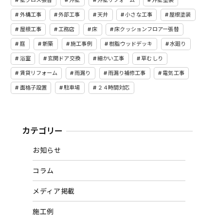
外構工事
外部工事
天井
小さな工事
屋根塗装
屋根工事
工務店
床
床クッションフロアー張替
庭
新築
施工事例
樹脂ウッドデッキ
水廻り
浴室
玄関ドア交換
細かい工事
草むしり
賃貸リフォーム
雨漏り
雨漏り補修工事
電気工事
面格子設置
駐車場
２４時間対応
カテゴリー
お知らせ
コラム
メディア掲載
施工例