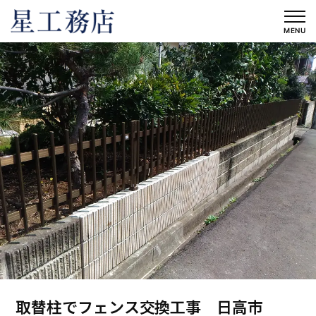
内
容
MENU
を
ス
キ
ッ
プ
取替柱でフェンス交換工事 日高市