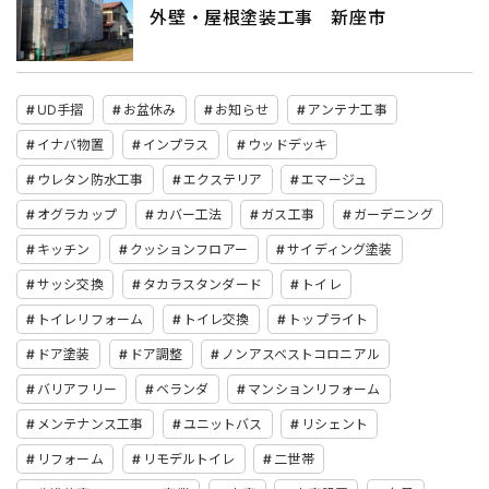
外壁・屋根塗装工事 新座市
UD手摺
お盆休み
お知らせ
アンテナ工事
イナバ物置
インプラス
ウッドデッキ
ウレタン防水工事
エクステリア
エマージュ
オグラカップ
カバー工法
ガス工事
ガーデニング
キッチン
クッションフロアー
サイディング塗装
サッシ交換
タカラスタンダード
トイレ
トイレリフォーム
トイレ交換
トップライト
ドア塗装
ドア調整
ノンアスベストコロニアル
バリアフリー
ベランダ
マンションリフォーム
メンテナンス工事
ユニットバス
リシェント
リフォーム
リモデルトイレ
二世帯