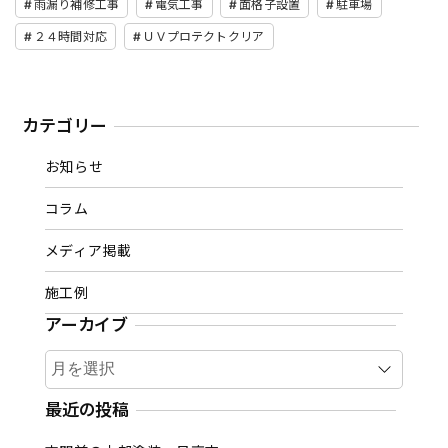
雨漏り補修工事
電気工事
面格子設置
駐車場
２４時間対応
ＵＶプロテクトクリア
カテゴリー
お知らせ
コラム
メディア掲載
施工例
アーカイブ
ア
ー
カ
最近の投稿
イ