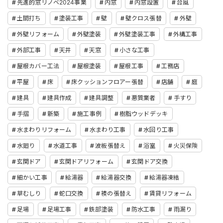
先進的窓リノベ2024事業
内窓
内窓設置
台風
土間打ち
塗装工事
壁
壁クロス張替
外壁
外壁リフォーム
外壁塗装
外壁塗装工事
外構工事
外部工事
天井
天窓
小さな工事
屋根カバー工法
屋根塗装
屋根工事
工務店
平屋
床
床クッションフロアー張替
店舗
庭
建具
建具作成
建具調整
悪質業者
手すり
手摺
新築
施工事例
樹脂ウッドデッキ
水まわりリフォーム
水まわり工事
水回り工事
水廻り
水道工事
波板張替え
浴室
火災保険
玄関ドア
玄関ドアリフォーム
玄関ドア交換
細かい工事
給湯器
給湯器交換
給湯器凍結
草むしり
蛇口交換
襖の張替え
賃貸リフォーム
足場
足場工事
鉄部塗装
防水工事
雨漏り