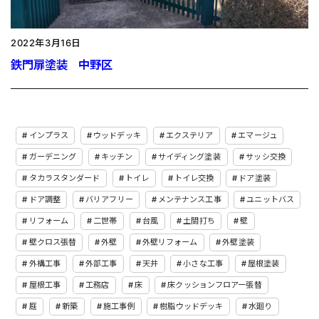
2022年3月16日
鉄門扉塗装 中野区
インプラス
ウッドデッキ
エクステリア
エマージュ
ガーデニング
キッチン
サイディング塗装
サッシ交換
タカラスタンダード
トイレ
トイレ交換
ドア塗装
ドア調整
バリアフリー
メンテナンス工事
ユニットバス
リフォーム
二世帯
台風
土間打ち
壁
壁クロス張替
外壁
外壁リフォーム
外壁塗装
外構工事
外部工事
天井
小さな工事
屋根塗装
屋根工事
工務店
床
床クッションフロアー張替
庭
新築
施工事例
樹脂ウッドデッキ
水廻り