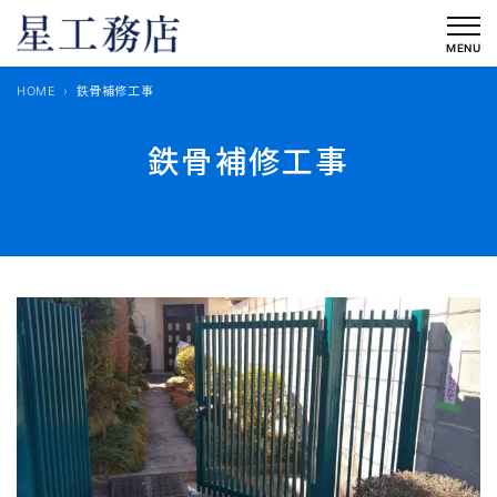
内
容
MENU
を
HOME
鉄骨補修工事
ス
キ
鉄骨補修工事
ッ
プ