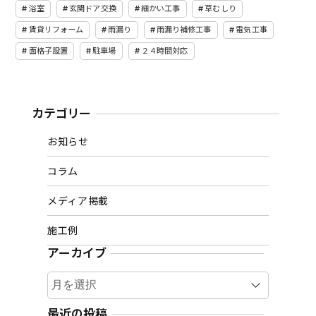
浴室
玄関ドア交換
細かい工事
草むしり
賃貸リフォーム
雨漏り
雨漏り補修工事
電気工事
面格子設置
駐車場
２４時間対応
カテゴリー
お知らせ
コラム
メディア掲載
施工例
アーカイブ
ア
ー
カ
最近の投稿