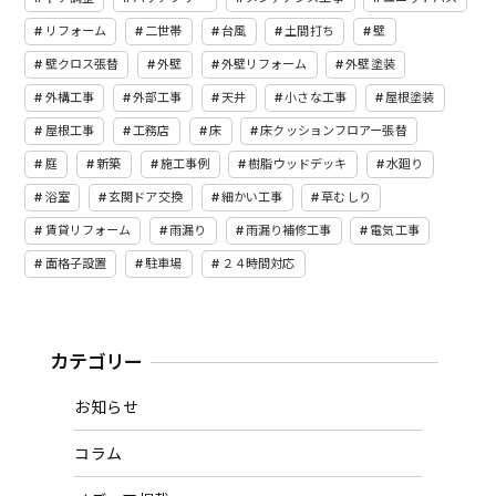
リフォーム
二世帯
台風
土間打ち
壁
壁クロス張替
外壁
外壁リフォーム
外壁塗装
外構工事
外部工事
天井
小さな工事
屋根塗装
屋根工事
工務店
床
床クッションフロアー張替
庭
新築
施工事例
樹脂ウッドデッキ
水廻り
浴室
玄関ドア交換
細かい工事
草むしり
賃貸リフォーム
雨漏り
雨漏り補修工事
電気工事
面格子設置
駐車場
２４時間対応
カテゴリー
お知らせ
コラム