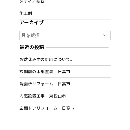
メディア掲載
施工例
アーカイブ
ア
ー
カ
最近の投稿
イ
お盆休み中の対応について。
ブ
玄関前の木部塗装 日高市
洗面所リフォーム 日高市
内窓設置工事 東松山市
玄関ドアリフォーム 日高市