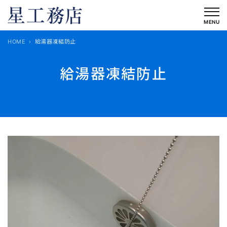
内
容
MENU
を
HOME
給湯器凍結防止
ス
キ
給湯器凍結防止
ッ
プ