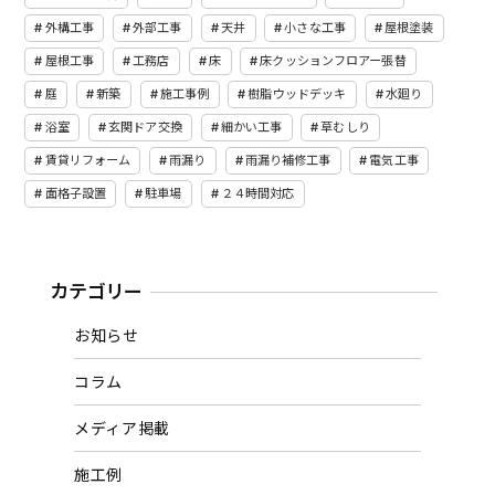
外構工事
外部工事
天井
小さな工事
屋根塗装
屋根工事
工務店
床
床クッションフロアー張替
庭
新築
施工事例
樹脂ウッドデッキ
水廻り
浴室
玄関ドア交換
細かい工事
草むしり
賃貸リフォーム
雨漏り
雨漏り補修工事
電気工事
面格子設置
駐車場
２４時間対応
カテゴリー
お知らせ
コラム
メディア掲載
施工例