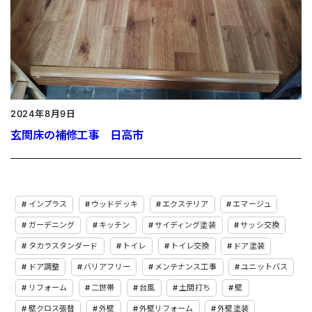
2024年8月9日
玄関床の補修工事 日高市
インプラス
ウッドデッキ
エクステリア
エマージュ
ガーデニング
キッチン
サイディング塗装
サッシ交換
タカラスタンダード
トイレ
トイレ交換
ドア塗装
ドア調整
バリアフリー
メンテナンス工事
ユニットバス
リフォーム
二世帯
台風
土間打ち
壁
壁クロス張替
外壁
外壁リフォーム
外壁塗装