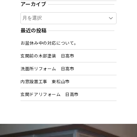
アーカイブ
ア
ー
カ
最近の投稿
イ
お盆休み中の対応について。
ブ
玄関前の木部塗装 日高市
洗面所リフォーム 日高市
内窓設置工事 東松山市
玄関ドアリフォーム 日高市