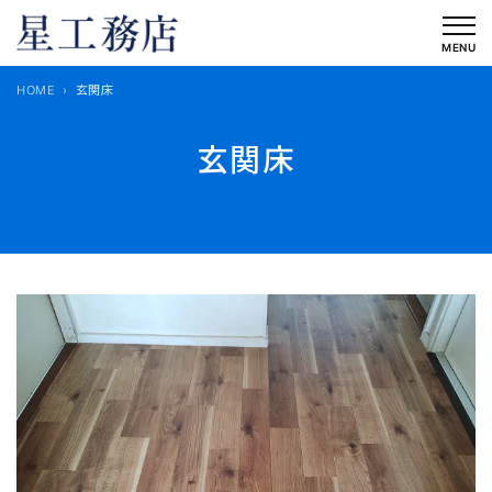
内
容
MENU
を
HOME
玄関床
ス
キ
玄関床
ッ
プ