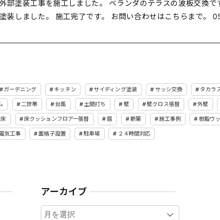
外部塗装工事を施工しました。 ベランダのテラスの波板交換です
塗装しました。 施工完了です。 お問い合わせはこちらまで。 050-
ガーデニング
キッチン
サイディング塗装
サッシ交換
タカラ
ム
二世帯
台風
土間打ち
壁
壁クロス張替
外壁
床
床クッションフロアー張替
庭
新築
施工事例
樹脂ウ
電気工事
面格子設置
駐車場
２４時間対応
アーカイブ
ア