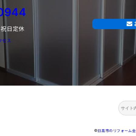
0944
曜・祝日定休
クセス
検
索
©
日高市のリフォーム会