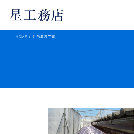
内
容
を
ス
キ
HOME
外部塗装工事
ッ
プ