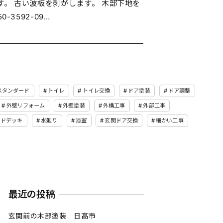
。 古い波板を剥がします。 木部下地を
3592-09…
スタンダード
トイレ
トイレ交換
ドア塗装
ドア調整
外壁リフォーム
外壁塗装
外構工事
外部工事
ッドデッキ
水廻り
浴室
玄関ドア交換
細かい工事
最近の投稿
玄関前の木部塗装 日高市