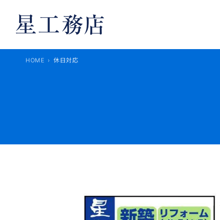
内
容
を
ス
キ
HOME
休日対応
ッ
プ