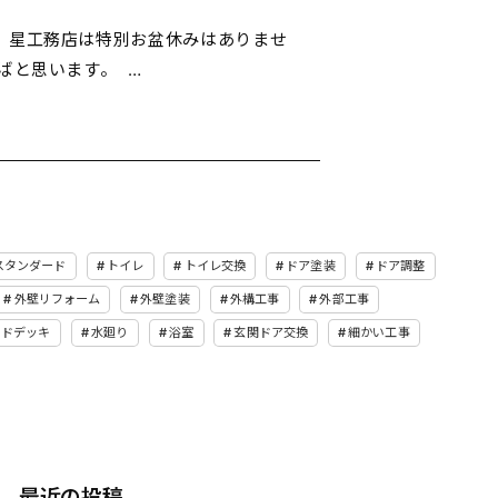
 星工務店は特別お盆休みはありませ
ばと思います。 …
スタンダード
トイレ
トイレ交換
ドア塗装
ドア調整
外壁リフォーム
外壁塗装
外構工事
外部工事
ッドデッキ
水廻り
浴室
玄関ドア交換
細かい工事
最近の投稿