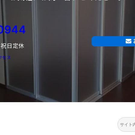
0944
曜・祝日定休
クセス
検
索