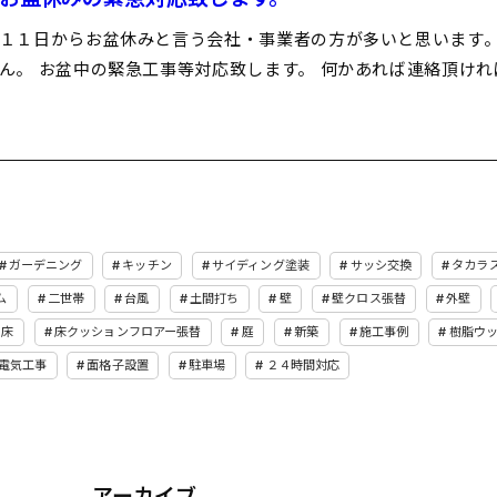
１１日からお盆休みと言う会社・事業者の方が多いと思います。
ん。 お盆中の緊急工事等対応致します。 何かあれば連絡頂けれ
ガーデニング
キッチン
サイディング塗装
サッシ交換
タカラ
ム
二世帯
台風
土間打ち
壁
壁クロス張替
外壁
床
床クッションフロアー張替
庭
新築
施工事例
樹脂ウ
電気工事
面格子設置
駐車場
２４時間対応
アーカイブ