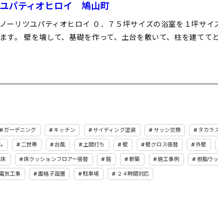
ユパティオヒロイ 鳩山町
ノーリツユパティオヒロイ ０．７５坪サイズの浴室を１坪サイ
ます。 壁を壊して、基礎を作って、土台を敷いて、柱を建てて
ガーデニング
キッチン
サイディング塗装
サッシ交換
タカラ
ム
二世帯
台風
土間打ち
壁
壁クロス張替
外壁
床
床クッションフロアー張替
庭
新築
施工事例
樹脂ウ
電気工事
面格子設置
駐車場
２４時間対応