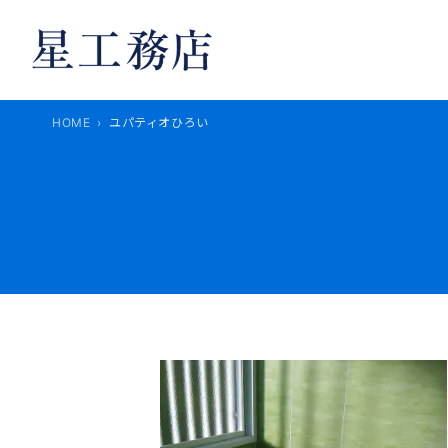
内
容
を
ス
キ
HOME
ユパティオひろい
ッ
プ