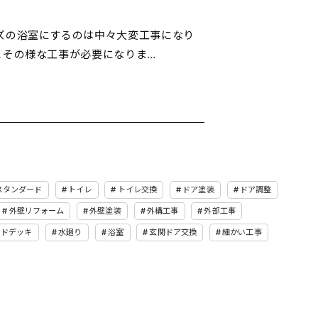
ズの浴室にするのは中々大変工事になり
とその様な工事が必要になりま…
スタンダード
トイレ
トイレ交換
ドア塗装
ドア調整
外壁リフォーム
外壁塗装
外構工事
外部工事
ッドデッキ
水廻り
浴室
玄関ドア交換
細かい工事