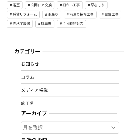
浴室
玄関ドア交換
細かい工事
草むしり
賃貸リフォーム
雨漏り
雨漏り補修工事
電気工事
面格子設置
駐車場
２４時間対応
カテゴリー
お知らせ
コラム
メディア掲載
施工例
アーカイブ
ア
ー
カ