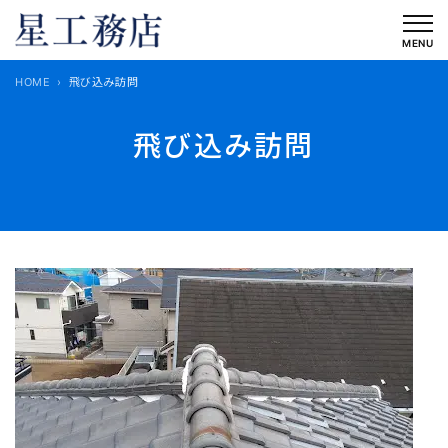
内
容
MENU
を
HOME
飛び込み訪問
ス
キ
飛び込み訪問
ッ
プ