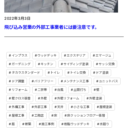
2022年3月3日
飛び込み営業の外部工事業者には要注意です。
インプラス
ウッドデッキ
エクステリア
エマージュ
ガーデニング
キッチン
サイディング塗装
サッシ交換
タカラスタンダード
トイレ
トイレ交換
ドア塗装
ドア調整
バリアフリー
メンテナンス工事
ユニットバス
リフォーム
二世帯
台風
土間打ち
壁
壁クロス張替
外壁
外壁リフォーム
外壁塗装
外構工事
外部工事
天井
小さな工事
屋根塗装
屋根工事
工務店
床
床クッションフロアー張替
庭
新築
施工事例
樹脂ウッドデッキ
水廻り