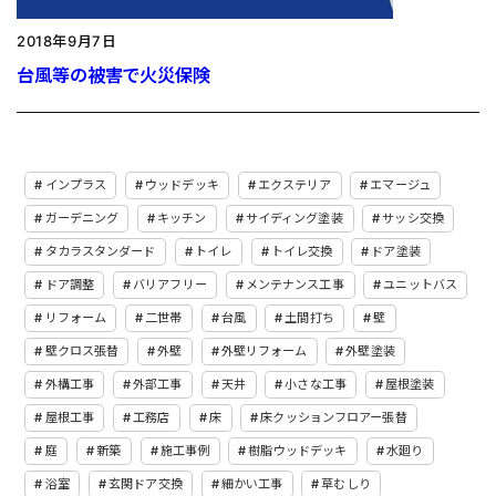
2018年9月7日
台風等の被害で火災保険
インプラス
ウッドデッキ
エクステリア
エマージュ
ガーデニング
キッチン
サイディング塗装
サッシ交換
タカラスタンダード
トイレ
トイレ交換
ドア塗装
ドア調整
バリアフリー
メンテナンス工事
ユニットバス
リフォーム
二世帯
台風
土間打ち
壁
壁クロス張替
外壁
外壁リフォーム
外壁塗装
外構工事
外部工事
天井
小さな工事
屋根塗装
屋根工事
工務店
床
床クッションフロアー張替
庭
新築
施工事例
樹脂ウッドデッキ
水廻り
浴室
玄関ドア交換
細かい工事
草むしり