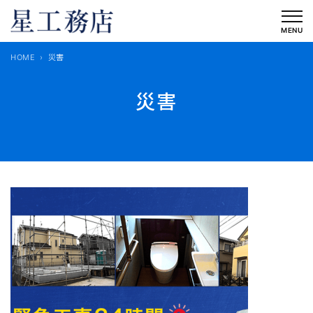
内
容
MENU
を
HOME
災害
ス
キ
災害
ッ
プ