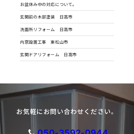
お盆休み中の対応について。
ブ
玄関前の木部塗装 日高市
洗面所リフォーム 日高市
内窓設置工事 東松山市
玄関ドアリフォーム 日高市
お気軽にお問い合わせください。
050-3592-0944