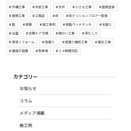
外構工事
外部工事
天井
小さな工事
屋根塗装
屋根工事
工務店
床
床クッションフロアー張替
庭
新築
施工事例
樹脂ウッドデッキ
水廻り
浴室
玄関ドア交換
細かい工事
草むしり
賃貸リフォーム
雨漏り
雨漏り補修工事
電気工事
面格子設置
駐車場
２４時間対応
カテゴリー
お知らせ
コラム
メディア掲載
施工例