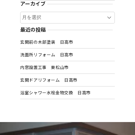
アーカイブ
ア
ー
カ
最近の投稿
イ
玄関前の木部塗装 日高市
ブ
洗面所リフォーム 日高市
内窓設置工事 東松山市
玄関ドアリフォーム 日高市
浴室シャワー水栓金物交換 日高市