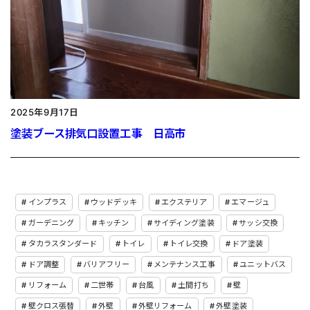
2025年9月17日
塗装ブース排気口設置工事 日高市
インプラス
ウッドデッキ
エクステリア
エマージュ
ガーデニング
キッチン
サイディング塗装
サッシ交換
タカラスタンダード
トイレ
トイレ交換
ドア塗装
ドア調整
バリアフリー
メンテナンス工事
ユニットバス
リフォーム
二世帯
台風
土間打ち
壁
壁クロス張替
外壁
外壁リフォーム
外壁塗装