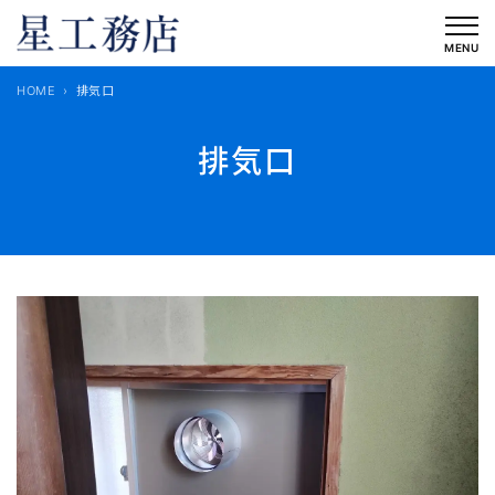
内
容
MENU
を
HOME
排気口
ス
キ
排気口
ッ
プ