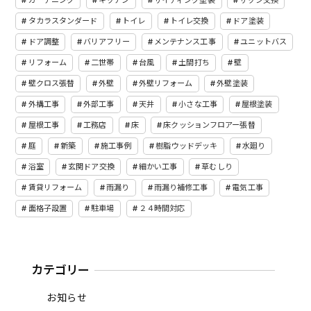
タカラスタンダード
トイレ
トイレ交換
ドア塗装
ドア調整
バリアフリー
メンテナンス工事
ユニットバス
リフォーム
二世帯
台風
土間打ち
壁
壁クロス張替
外壁
外壁リフォーム
外壁塗装
外構工事
外部工事
天井
小さな工事
屋根塗装
屋根工事
工務店
床
床クッションフロアー張替
庭
新築
施工事例
樹脂ウッドデッキ
水廻り
浴室
玄関ドア交換
細かい工事
草むしり
賃貸リフォーム
雨漏り
雨漏り補修工事
電気工事
面格子設置
駐車場
２４時間対応
カテゴリー
お知らせ