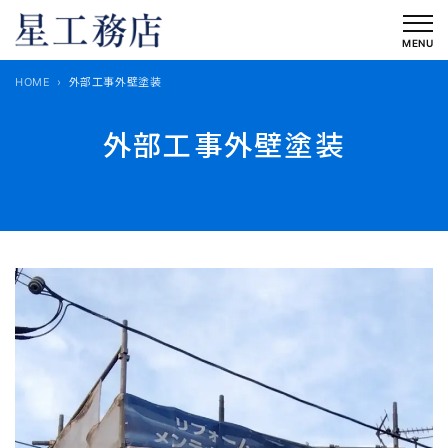
内
容
MENU
を
HOME
外部工事外壁塗装
ス
キ
外部工事外壁塗装
ッ
プ