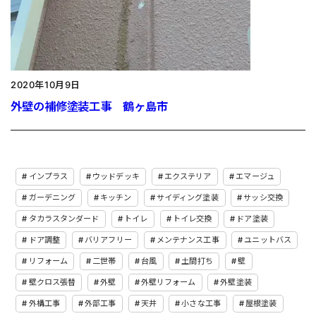
2020年10月9日
外壁の補修塗装工事 鶴ヶ島市
インプラス
ウッドデッキ
エクステリア
エマージュ
ガーデニング
キッチン
サイディング塗装
サッシ交換
タカラスタンダード
トイレ
トイレ交換
ドア塗装
ドア調整
バリアフリー
メンテナンス工事
ユニットバス
リフォーム
二世帯
台風
土間打ち
壁
壁クロス張替
外壁
外壁リフォーム
外壁塗装
外構工事
外部工事
天井
小さな工事
屋根塗装