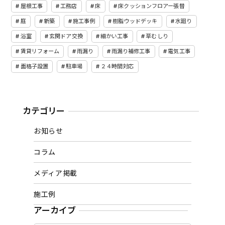
屋根工事
工務店
床
床クッションフロアー張替
庭
新築
施工事例
樹脂ウッドデッキ
水廻り
浴室
玄関ドア交換
細かい工事
草むしり
賃貸リフォーム
雨漏り
雨漏り補修工事
電気工事
面格子設置
駐車場
２４時間対応
カテゴリー
お知らせ
コラム
メディア掲載
施工例
アーカイブ