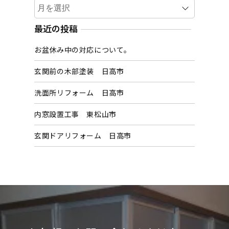
ア
ー
カ
最近の投稿
イ
お盆休み中の対応について。
ブ
玄関前の木部塗装 日高市
洗面所リフォーム 日高市
内窓設置工事 東松山市
玄関ドアリフォーム 日高市