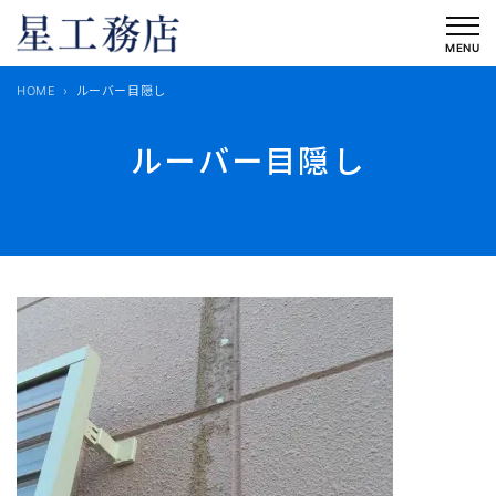
内
容
MENU
を
HOME
ルーバー目隠し
ス
キ
ルーバー目隠し
ッ
プ