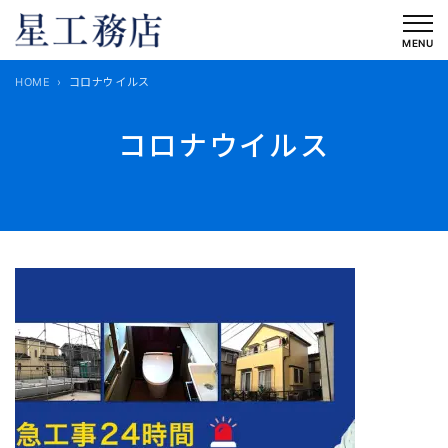
内
容
MENU
を
HOME
コロナウイルス
ス
キ
コロナウイルス
ッ
プ