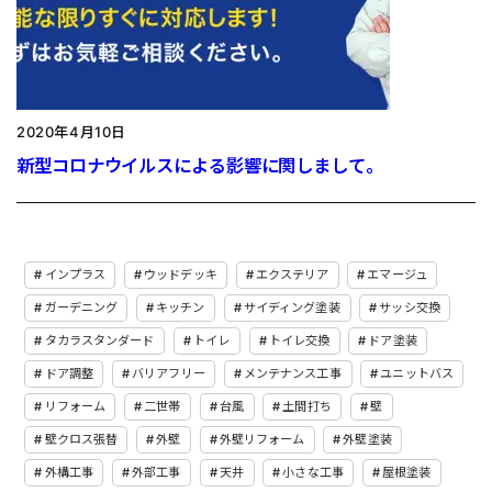
2020年4月10日
新型コロナウイルスによる影響に関しまして。
インプラス
ウッドデッキ
エクステリア
エマージュ
ガーデニング
キッチン
サイディング塗装
サッシ交換
タカラスタンダード
トイレ
トイレ交換
ドア塗装
ドア調整
バリアフリー
メンテナンス工事
ユニットバス
リフォーム
二世帯
台風
土間打ち
壁
壁クロス張替
外壁
外壁リフォーム
外壁塗装
外構工事
外部工事
天井
小さな工事
屋根塗装