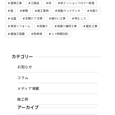
屋根工事
工務店
床
床クッションフロアー張替
庭
新築
施工事例
樹脂ウッドデッキ
水廻り
浴室
玄関ドア交換
細かい工事
草むしり
賃貸リフォーム
雨漏り
雨漏り補修工事
電気工事
面格子設置
駐車場
２４時間対応
カテゴリー
お知らせ
コラム
メディア掲載
施工例
アーカイブ