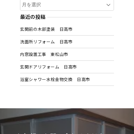
ア
ー
カ
最近の投稿
イ
玄関前の木部塗装 日高市
ブ
洗面所リフォーム 日高市
内窓設置工事 東松山市
玄関ドアリフォーム 日高市
浴室シャワー水栓金物交換 日高市