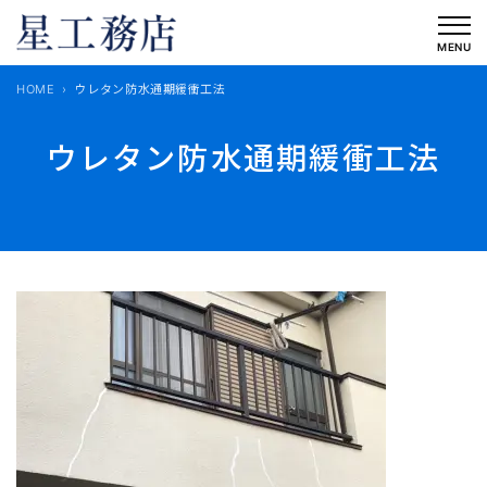
内
容
MENU
を
HOME
ウレタン防水通期緩衝工法
ス
キ
ウレタン防水通期緩衝工法
ッ
プ