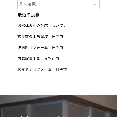
ア
ー
カ
最近の投稿
イ
お盆休み中の対応について。
ブ
玄関前の木部塗装 日高市
洗面所リフォーム 日高市
内窓設置工事 東松山市
玄関ドアリフォーム 日高市