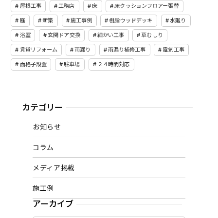
屋根工事
工務店
床
床クッションフロアー張替
庭
新築
施工事例
樹脂ウッドデッキ
水廻り
浴室
玄関ドア交換
細かい工事
草むしり
賃貸リフォーム
雨漏り
雨漏り補修工事
電気工事
面格子設置
駐車場
２４時間対応
カテゴリー
お知らせ
コラム
メディア掲載
施工例
アーカイブ