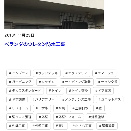
2018年11月23日
ベランダのウレタン防水工事
インプラス
ウッドデッキ
エクステリア
エマージュ
ガーデニング
キッチン
サイディング塗装
サッシ交換
タカラスタンダード
トイレ
トイレ交換
ドア塗装
ドア調整
バリアフリー
メンテナンス工事
ユニットバス
リフォーム
二世帯
台風
土間打ち
壁
壁クロス張替
外壁
外壁リフォーム
外壁塗装
外構工事
外部工事
天井
小さな工事
屋根塗装