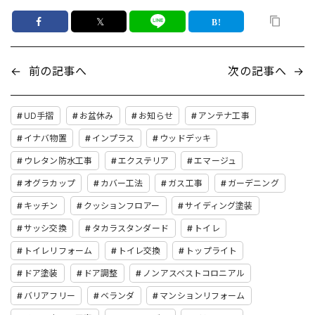
𝕏
←
前の記事へ
次の記事へ
→
UD手摺
お盆休み
お知らせ
アンテナ工事
イナバ物置
インプラス
ウッドデッキ
ウレタン防水工事
エクステリア
エマージュ
オグラカップ
カバー工法
ガス工事
ガーデニング
キッチン
クッションフロアー
サイディング塗装
サッシ交換
タカラスタンダード
トイレ
トイレリフォーム
トイレ交換
トップライト
ドア塗装
ドア調整
ノンアスベストコロニアル
バリアフリー
ベランダ
マンションリフォーム