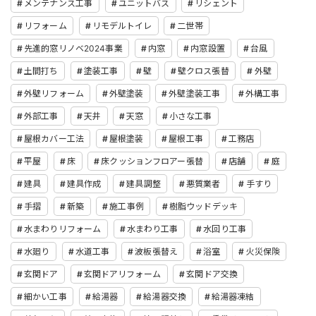
メンテナンス工事
ユニットバス
リシェント
リフォーム
リモデルトイレ
二世帯
先進的窓リノベ2024事業
内窓
内窓設置
台風
土間打ち
塗装工事
壁
壁クロス張替
外壁
外壁リフォーム
外壁塗装
外壁塗装工事
外構工事
外部工事
天井
天窓
小さな工事
屋根カバー工法
屋根塗装
屋根工事
工務店
平屋
床
床クッションフロアー張替
店舗
庭
建具
建具作成
建具調整
悪質業者
手すり
手摺
新築
施工事例
樹脂ウッドデッキ
水まわりリフォーム
水まわり工事
水回り工事
水廻り
水道工事
波板張替え
浴室
火災保険
玄関ドア
玄関ドアリフォーム
玄関ドア交換
細かい工事
給湯器
給湯器交換
給湯器凍結