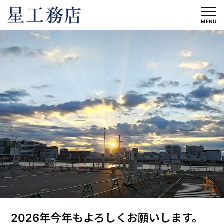
内
容
MENU
を
ス
キ
ッ
プ
2026年今年もよろしくお願いします。